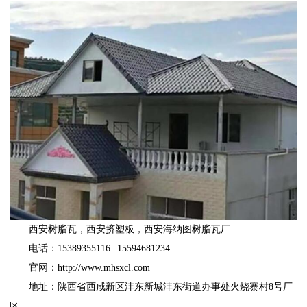
西安树脂瓦
，
西安挤塑板
，
西安海纳图树脂瓦厂
电话：15389355116 15594681234
官网：
http://www.mhsxcl.com
地址：陕西省西咸新区沣东新城沣东街道办事处火烧寨村8号厂
区