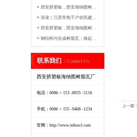
+
西安挤塑板，西安海纳图树脂瓦厂建筑领域的...
+
深读｜江苏常熟千户农民建房记
+
西安挤塑板，西安海纳图树脂瓦厂创新发展，...
+
钢结构与合成树脂瓦：掀起现代建筑绿色革命
C
联系我们
Contact Us
西安挤塑板海纳图树脂瓦厂
电话：0086 + 153 -8935 -5116
上一篇
手机：0086 + 155 -9468 -1234
官网：http://www.mhsxcl.com